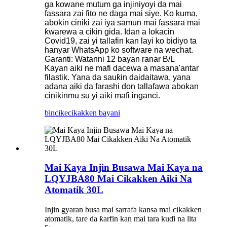
ga kowane mutum ga injiniyoyi da mai
fassara zai fito ne daga mai siye. Ko kuma,
abokin ciniki zai iya samun mai fassara mai
ƙwarewa a cikin gida. Idan a lokacin
Covid19, zai yi tallafin kan layi ko bidiyo ta
hanyar WhatsApp ko software na wechat.
Garanti: Watanni 12 bayan ranar B/L
Kayan aiki ne mafi dacewa a masana'antar
filastik. Yana da sauƙin daidaitawa, yana
adana aiki da farashi don tallafawa abokan
cinikinmu su yi aiki mafi inganci.
bincike
cikakken bayani
Mai Kaya Injin Busawa Mai Kaya na
LQYJBA80 Mai Cikakken Aiki Na
Atomatik 30L
Injin gyaran busa mai sarrafa kansa mai cikakken
atomatik, tare da ƙarfin kan mai tara kuɗi na lita