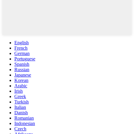
English
French
German
Portuguese
Spanish
Russian
Japanese
Korean
Arabic
Irish
Greek
Turkish
Italian
Danish
Romanian
Indonesian
Czech