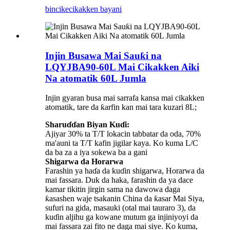
bincike
cikakken bayani
Injin Busawa Mai Sauƙi na
LQYJBA90-60L Mai Cikakken Aiki
Na atomatik 60L Jumla
Injin gyaran busa mai sarrafa kansa mai cikakken
atomatik, tare da ƙarfin kan mai tara kuzari 8L;
Sharuɗɗan Biyan Kuɗi:
Ajiyar 30% ta T/T lokacin tabbatar da oda, 70%
ma'auni ta T/T kafin jigilar kaya. Ko kuma L/C
da ba za a iya sokewa ba a gani
Shigarwa da Horarwa
Farashin ya haɗa da kuɗin shigarwa, Horarwa da
mai fassara. Duk da haka, farashin da ya dace
kamar tikitin jirgin sama na dawowa daga
ƙasashen waje tsakanin China da ƙasar Mai Siya,
sufuri na gida, masauki (otal mai tauraro 3), da
kuɗin aljihu ga kowane mutum ga injiniyoyi da
mai fassara zai fito ne daga mai siye. Ko kuma,