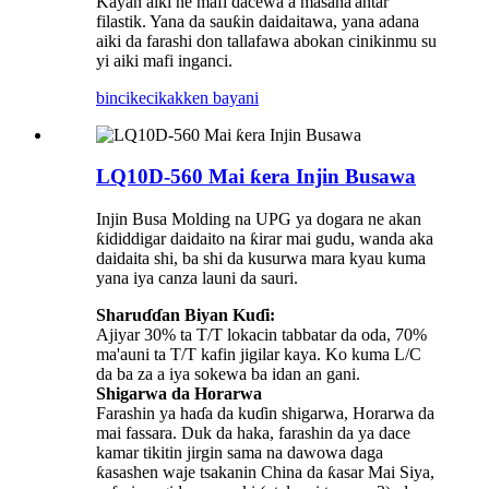
Kayan aiki ne mafi dacewa a masana'antar
filastik. Yana da sauƙin daidaitawa, yana adana
aiki da farashi don tallafawa abokan cinikinmu su
yi aiki mafi inganci.
bincike
cikakken bayani
LQ10D-560 Mai ƙera Injin Busawa
Injin Busa Molding na UPG ya dogara ne akan
ƙididdigar daidaito na ƙirar mai gudu, wanda aka
daidaita shi, ba shi da kusurwa mara kyau kuma
yana iya canza launi da sauri.
Sharuɗɗan Biyan Kuɗi:
Ajiyar 30% ta T/T lokacin tabbatar da oda, 70%
ma'auni ta T/T kafin jigilar kaya. Ko kuma L/C
da ba za a iya sokewa ba idan an gani.
Shigarwa da Horarwa
Farashin ya haɗa da kuɗin shigarwa, Horarwa da
mai fassara. Duk da haka, farashin da ya dace
kamar tikitin jirgin sama na dawowa daga
ƙasashen waje tsakanin China da ƙasar Mai Siya,