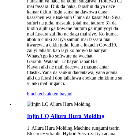
Farashin ya haɗa da kuɗin shigarwa, Horarwa da
mai fassara. Duk da haka, farashin da ya dace
kamar tikitin jirgin sama na dawowa daga
ƙasashen waje tsakanin China da ƙasar Mai Siya,
sufuri na gida, masauki (otal mai tauraro 3), da
kuɗin aljihu ga kowane mutum ga injiniyoyi da
mai fassara zai fito ne daga mai siye. Ko kuma,
abokin ciniki zai iya samun mai fassara mai
ƙwarewa a cikin gida. Idan a lokacin Covid19,
zai yi tallafin kan layi ko bidiyo ta hanyar
WhatsApp ko software na wechat.
Garanti: Watanni 12 bayan ranar B/L
Kayan aiki ne mafi dacewa a masana'antar
filastik. Yana da sauƙin daidaitawa, yana adana
aiki da farashi don tallafawa abokan cinikinmu su
yi aiki mafi inganci.
bincike
cikakken bayani
Injin LQ Allura Hura Molding
1. Allura Hura Molding Machine rungumi tsarin
Electro-Hydraulic Hybrid Servo zai iya adana