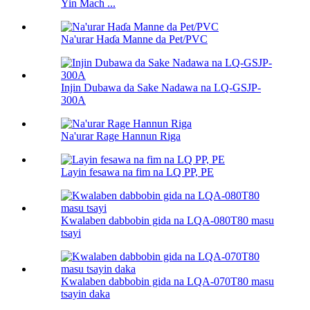
Yin Mach ...
Na'urar Haɗa Manne da Pet/PVC
Injin Dubawa da Sake Nadawa na LQ-GSJP-
300A
Na'urar Rage Hannun Riga
Layin fesawa na fim na LQ PP, PE
Kwalaben dabbobin gida na LQA-080T80 masu
tsayi
Kwalaben dabbobin gida na LQA-070T80 masu
tsayin daka