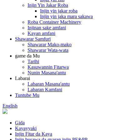
Injin Yin Jakar Roba
Injin yin jakar roba
Injin yin jaka mara sakawa
Roba Container Machinery
Injinan sake amfani
Kayan amfani
Shawarar Samfuri
Shawarar Mako-mako
Shawarar Wata-wata
game da Mu
Tarihi
Kasuwannin Fitarwa
Nunin Masana'antu
Labarai
Labaran Masana'antu
Labaran Kamfani
Tuntube Mu
English
Gida
Kayayyaki
Injin Fitar da Kaya
Injin busawa da gyaran injin PE&PP