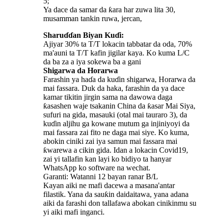
5;
Ya dace da samar da ƙara har zuwa lita 30,
musamman tankin ruwa, jercan,
Sharuɗɗan Biyan Kuɗi:
Ajiyar 30% ta T/T lokacin tabbatar da oda, 70%
ma'auni ta T/T kafin jigilar kaya. Ko kuma L/C
da ba za a iya sokewa ba a gani
Shigarwa da Horarwa
Farashin ya haɗa da kuɗin shigarwa, Horarwa da
mai fassara. Duk da haka, farashin da ya dace
kamar tikitin jirgin sama na dawowa daga
ƙasashen waje tsakanin China da ƙasar Mai Siya,
sufuri na gida, masauki (otal mai tauraro 3), da
kuɗin aljihu ga kowane mutum ga injiniyoyi da
mai fassara zai fito ne daga mai siye. Ko kuma,
abokin ciniki zai iya samun mai fassara mai
ƙwarewa a cikin gida. Idan a lokacin Covid19,
zai yi tallafin kan layi ko bidiyo ta hanyar
WhatsApp ko software na wechat.
Garanti: Watanni 12 bayan ranar B/L
Kayan aiki ne mafi dacewa a masana'antar
filastik. Yana da sauƙin daidaitawa, yana adana
aiki da farashi don tallafawa abokan cinikinmu su
yi aiki mafi inganci.