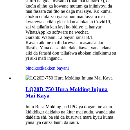
sufuri na gida, masauki (otal mai tauraro 3), da
kuɗin aljihu ga kowane mutum ga injiniyoyi da
mai fassara zai fito ne daga mai siye. Ko kuma,
abokin ciniki zai iya samun mai fassara mai
ƙwarewa a cikin gida. Idan a lokacin Covid19,
zai yi tallafin kan layi ko bidiyo ta hanyar
WhatsApp ko software na wechat.
Garanti: Watanni 12 bayan ranar B/L
Kayan aiki ne mafi dacewa a masana'antar
filastik. Yana da sauƙin daidaitawa, yana adana
aiki da farashi don tallafawa abokan cinikinmu su
yi aiki mafi inganci.
bincike
cikakken bayani
LQ20D-750 Hura Molding Injuna
Mai Kaya
Injin Busa Molding na UPG ya dogara ne akan
ƙididdigar daidaito na ƙirar mai gudu, wanda aka
daidaita shi, ba shi da kusurwa mara kyau kuma
yana iya canza launi da sauri.