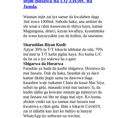
Injin Busawa na LQ ZH50C na
Jumla
Wannan injin zai iya samar da kwalaben daga
3ml zuwa 1000ml. Saboda haka, ana amfani da
shi sosai a cikin kasuwancin shirya kaya, kamar
Magunguna, abinci, kayan kwalliya, kyaututtuka
da wasu kayayyakin yau da kullun, da sauransu.
Sharuɗɗan Biyan Kuɗi:
Ajiyar 30% ta T/T lokacin tabbatar da oda, 70%
ma'auni ta T/T kafin jigilar kaya. Ko kuma L/C
da ba za a iya sokewa ba a gani
Shigarwa da Horarwa
Farashin ya haɗa da kuɗin shigarwa, Horarwa da
mai fassara. Duk da haka, farashin da ya dace
kamar tikitin jirgin sama na dawowa daga
ƙasashen waje tsakanin China da ƙasar Mai Siya,
sufuri na gida, masauki (otal mai tauraro 3), da
kuɗin aljihu ga kowane mutum ga injiniyoyi da
mai fassara zai fito ne daga mai siye. Ko kuma,
abokin ciniki zai iya samun mai fassara mai
ƙwarewa a cikin gida. Idan a lokacin Covid19,
zai yi tallafin kan layi ko bidiyo ta hanyar
WhatsApp ko software na wechat.