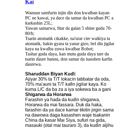
Kai
Wannan samfurin injin ɗin don kwalban kayan
PC ne kawai, ya dace da samar da kwalban PC a
ƙarƙashin 25L;
Yawan samarwa, fitar da galan 5 shine guda 70-
80/h;
Tsarin atomatik cikakke, na'urar cire walƙiya ta
atomatik, bakin gyara ta yanar gizo, bel ɗin jigilar
kaya na kwalba zuwa kwalbar Robot;
Tashar guda ɗaya, kan mutu guda ɗaya tare da
tsarin ɗaure hannu, don samar da isasshen ƙarfin
ɗaurewa.
Sharuɗɗan Biyan Kuɗi:
Ajiyar 30% ta T/T lokacin tabbatar da oda,
70% ma'auni ta T/T kafin jigilar kaya. Ko
kuma L/C da ba za a iya sokewa ba a gani
Shigarwa da Horarwa
Farashin ya haɗa da kuɗin shigarwa,
Horarwa da mai fassara. Duk da haka,
farashin da ya dace kamar tikitin jirgin sama
na dawowa daga ƙasashen waje tsakanin
China da ƙasar Mai Siya, sufuri na gida,
masauki (otal mai tauraro 3), da kuɗin aljihu