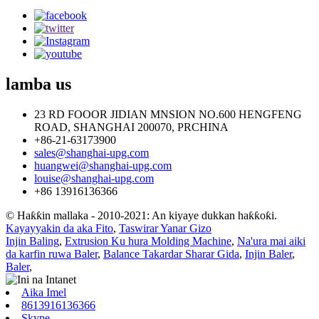
lamba
us
23 RD FOOOR JIDIAN MNSION NO.600 HENGFENG
ROAD, SHANGHAI 200070, PRCHINA
+86-21-63173900
sales@shanghai-upg.com
huangwei@shanghai-upg.com
louise@shanghai-upg.com
+86 13916136366
© Haƙƙin mallaka - 2010-2021: An kiyaye dukkan haƙƙoƙi.
Kayayyakin da aka Fito
,
Taswirar Yanar Gizo
Injin Baling
,
Extrusion Ku hura Molding Machine
,
Na'ura mai aiki
da karfin ruwa Baler
,
Balance Takardar Sharar Gida
,
Injin Baler
,
Baler
,
Aika Imel
8613916136366
Skype