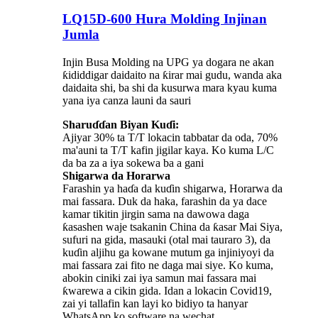
LQ15D-600 Hura Molding Injinan
Jumla
Injin Busa Molding na UPG ya dogara ne akan
ƙididdigar daidaito na ƙirar mai gudu, wanda aka
daidaita shi, ba shi da kusurwa mara kyau kuma
yana iya canza launi da sauri
Sharuɗɗan Biyan Kuɗi:
Ajiyar 30% ta T/T lokacin tabbatar da oda, 70%
ma'auni ta T/T kafin jigilar kaya. Ko kuma L/C
da ba za a iya sokewa ba a gani
Shigarwa da Horarwa
Farashin ya haɗa da kuɗin shigarwa, Horarwa da
mai fassara. Duk da haka, farashin da ya dace
kamar tikitin jirgin sama na dawowa daga
ƙasashen waje tsakanin China da ƙasar Mai Siya,
sufuri na gida, masauki (otal mai tauraro 3), da
kuɗin aljihu ga kowane mutum ga injiniyoyi da
mai fassara zai fito ne daga mai siye. Ko kuma,
abokin ciniki zai iya samun mai fassara mai
ƙwarewa a cikin gida. Idan a lokacin Covid19,
zai yi tallafin kan layi ko bidiyo ta hanyar
WhatsApp ko software na wechat.