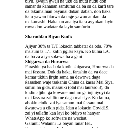
biyu, gwajin gwaji na uku da mutu huɗu don
samar da ƙananan samfuran da ba su da ƙarfi tare
da takamaiman bayanai daban-daban, don haka
ƙara yawan fitarwa da rage yawan amfani da
makamashi. Hakanan ana iya ƙara ayyukan layin
ruwa don wadatar da layin samfurin.
Sharuɗɗan Biyan Kuɗi:
Ajiyar 30% ta T/T lokacin tabbatar da oda, 70%
ma'auni ta T/T kafin jigilar kaya. Ko kuma L/C
da ba za a iya sokewa ba a gani
Shigarwa da Horarwa
Farashin ya haɗa da kuɗin shigarwa, Horarwa da
mai fassara. Duk da haka, farashin da ya dace
kamar tikitin jirgin sama na dawowa daga
ƙasashen waje tsakanin China da ƙasar Mai Siya,
sufuri na gida, masauki (otal mai tauraro 3), da
kuɗin aljihu ga kowane mutum ga injiniyoyi da
mai fassara zai fito ne daga mai siye. Ko kuma,
abokin ciniki zai iya samun mai fassara mai
ƙwarewa a cikin gida. Idan a lokacin Covid19,
zai yi tallafin kan layi ko bidiyo ta hanyar
WhatsApp ko software na wechat.
Garanti: Watanni 12 bayan ranar B/L