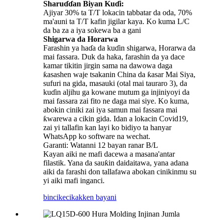
Sharuɗɗan Biyan Kuɗi:
Ajiyar 30% ta T/T lokacin tabbatar da oda, 70%
ma'auni ta T/T kafin jigilar kaya. Ko kuma L/C
da ba za a iya sokewa ba a gani
Shigarwa da Horarwa
Farashin ya haɗa da kuɗin shigarwa, Horarwa da
mai fassara. Duk da haka, farashin da ya dace
kamar tikitin jirgin sama na dawowa daga
ƙasashen waje tsakanin China da ƙasar Mai Siya,
sufuri na gida, masauki (otal mai tauraro 3), da
kuɗin aljihu ga kowane mutum ga injiniyoyi da
mai fassara zai fito ne daga mai siye. Ko kuma,
abokin ciniki zai iya samun mai fassara mai
ƙwarewa a cikin gida. Idan a lokacin Covid19,
zai yi tallafin kan layi ko bidiyo ta hanyar
WhatsApp ko software na wechat.
Garanti: Watanni 12 bayan ranar B/L
Kayan aiki ne mafi dacewa a masana'antar
filastik. Yana da sauƙin daidaitawa, yana adana
aiki da farashi don tallafawa abokan cinikinmu su
yi aiki mafi inganci.
bincike
cikakken bayani