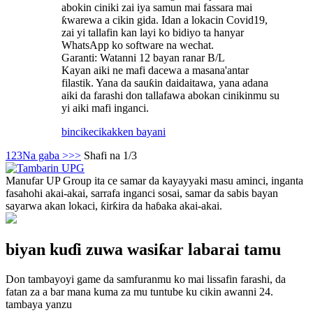
abokin ciniki zai iya samun mai fassara mai
ƙwarewa a cikin gida. Idan a lokacin Covid19,
zai yi tallafin kan layi ko bidiyo ta hanyar
WhatsApp ko software na wechat.
Garanti: Watanni 12 bayan ranar B/L
Kayan aiki ne mafi dacewa a masana'antar
filastik. Yana da sauƙin daidaitawa, yana adana
aiki da farashi don tallafawa abokan cinikinmu su
yi aiki mafi inganci.
bincike
cikakken bayani
1
2
3
Na gaba >
>>
Shafi na 1/3
Manufar UP Group ita ce samar da kayayyaki masu aminci, inganta
fasahohi akai-akai, sarrafa inganci sosai, samar da sabis bayan
sayarwa akan lokaci, ƙirƙira da haɓaka akai-akai.
biyan kuɗi zuwa wasiƙar labarai tamu
Don tambayoyi game da samfuranmu ko mai lissafin farashi, da
fatan za a bar mana kuma za mu tuntube ku cikin awanni 24.
tambaya yanzu