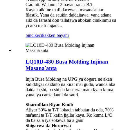
Garanti: Watanni 12 bayan ranar B/L
Kayan aiki ne mafi dacewa a masana'antar
filastik. Yana da sauƙin daidaitawa, yana adana
aiki da farashi don tallafawa abokan cinikinmu su
yi aiki mafi inganci.
bincike
cikakken bayani
LQ10D-480 Busa Molding Injinan
Masana'anta
Injin Busa Molding na UPG ya dogara ne akan
ƙididdigar daidaito na ƙirar mai gudu, wanda aka
daidaita shi, ba shi da kusurwa mara kyau kuma
yana iya canza launi da sauri.
Sharuɗɗan Biyan Kuɗi:
Ajiyar 30% ta T/T lokacin tabbatar da oda, 70%
ma'auni ta T/T kafin jigilar kaya. Ko kuma L/C
da ba za a iya sokewa ba a gani
Shigarwa da Horarwa: