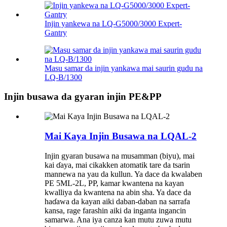
Injin yankewa na LQ-G5000/3000 Expert-
Gantry
Masu samar da injin yankawa mai saurin gudu na
LQ-B/1300
Injin busawa da gyaran injin PE&PP
Mai Kaya Injin Busawa na LQAL-2
Injin gyaran busawa na musamman (biyu), mai
kai ɗaya, mai cikakken atomatik tare da tsarin
mannewa na yau da kullun. Ya dace da kwalaben
PE 5ML-2L, PP, kamar kwantena na kayan
kwalliya da kwantena na abin sha. Ya dace da
haɗawa da kayan aiki daban-daban na sarrafa
kansa, rage farashin aiki da inganta ingancin
samarwa. Ana iya canza kan mutu zuwa mutu