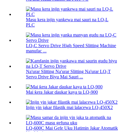
Masu kera injin yankewa mai sauri na LQ-L
PLC
LQ-C Servo Drive High Speed ​​Slitting Machine
manufac ...
Na'urar Slitting Na'urar Slitting Na'urar LQ-T
Servo Drive Biyu Mai Sauri ...
Mai ƙera Jakar ɗaukar kaya ta LQ-900
Injin yin jakar filastik mai lalacewa LQ-450X2
LQ-600C Mai Gefe Uku Hatimin Jakar Atomatik