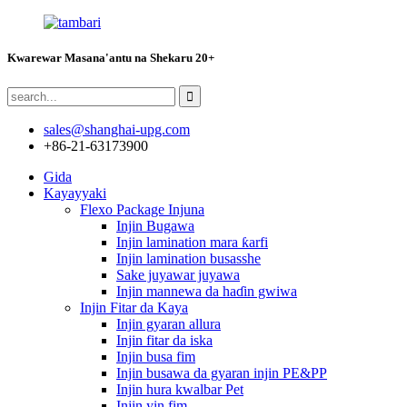
Kwarewar Masana'antu na Shekaru 20+
sales@shanghai-upg.com
+86-21-63173900
Gida
Kayayyaki
Flexo Package Injuna
Injin Bugawa
Injin lamination mara ƙarfi
Injin lamination busasshe
Sake juyawar juyawa
Injin mannewa da haɗin gwiwa
Injin Fitar da Kaya
Injin gyaran allura
Injin fitar da iska
Injin busa fim
Injin busawa da gyaran injin PE&PP
Injin hura kwalbar Pet
Injin yin fim