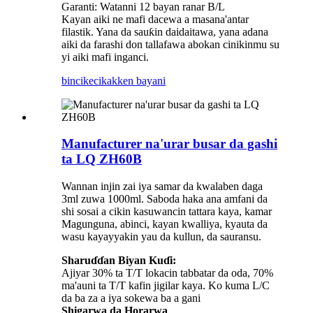
Garanti: Watanni 12 bayan ranar B/L
Kayan aiki ne mafi dacewa a masana'antar
filastik. Yana da sauƙin daidaitawa, yana adana
aiki da farashi don tallafawa abokan cinikinmu su
yi aiki mafi inganci.
bincike
cikakken bayani
Manufacturer na'urar busar da gashi
ta LQ ZH60B
Wannan injin zai iya samar da kwalaben daga
3ml zuwa 1000ml. Saboda haka ana amfani da
shi sosai a cikin kasuwancin tattara kaya, kamar
Magunguna, abinci, kayan kwalliya, kyauta da
wasu kayayyakin yau da kullun, da sauransu.
Sharuɗɗan Biyan Kuɗi:
Ajiyar 30% ta T/T lokacin tabbatar da oda, 70%
ma'auni ta T/T kafin jigilar kaya. Ko kuma L/C
da ba za a iya sokewa ba a gani
Shigarwa da Horarwa