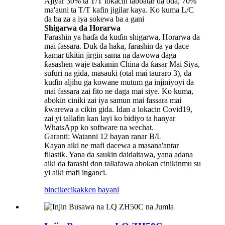
Ajiyar 30% ta T/T lokacin tabbatar da oda, 70%
ma'auni ta T/T kafin jigilar kaya. Ko kuma L/C
da ba za a iya sokewa ba a gani
Shigarwa da Horarwa
Farashin ya haɗa da kuɗin shigarwa, Horarwa da
mai fassara. Duk da haka, farashin da ya dace
kamar tikitin jirgin sama na dawowa daga
ƙasashen waje tsakanin China da ƙasar Mai Siya,
sufuri na gida, masauki (otal mai tauraro 3), da
kuɗin aljihu ga kowane mutum ga injiniyoyi da
mai fassara zai fito ne daga mai siye. Ko kuma,
abokin ciniki zai iya samun mai fassara mai
ƙwarewa a cikin gida. Idan a lokacin Covid19,
zai yi tallafin kan layi ko bidiyo ta hanyar
WhatsApp ko software na wechat.
Garanti: Watanni 12 bayan ranar B/L
Kayan aiki ne mafi dacewa a masana'antar
filastik. Yana da sauƙin daidaitawa, yana adana
aiki da farashi don tallafawa abokan cinikinmu su
yi aiki mafi inganci.
bincike
cikakken bayani