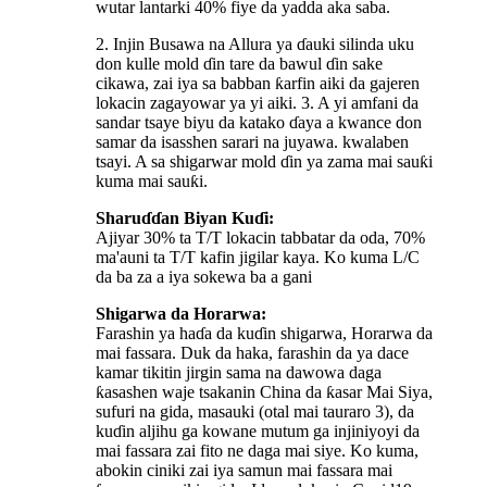
wutar lantarki 40% fiye da yadda aka saba.
2. Injin Busawa na Allura ya ɗauki silinda uku
don kulle mold ɗin tare da bawul ɗin sake
cikawa, zai iya sa babban ƙarfin aiki da gajeren
lokacin zagayowar ya yi aiki. 3. A yi amfani da
sandar tsaye biyu da katako ɗaya a kwance don
samar da isasshen sarari na juyawa. kwalaben
tsayi. A sa shigarwar mold ɗin ya zama mai sauƙi
kuma mai sauƙi.
Sharuɗɗan Biyan Kuɗi:
Ajiyar 30% ta T/T lokacin tabbatar da oda, 70%
ma'auni ta T/T kafin jigilar kaya. Ko kuma L/C
da ba za a iya sokewa ba a gani
Shigarwa da Horarwa:
Farashin ya haɗa da kuɗin shigarwa, Horarwa da
mai fassara. Duk da haka, farashin da ya dace
kamar tikitin jirgin sama na dawowa daga
ƙasashen waje tsakanin China da ƙasar Mai Siya,
sufuri na gida, masauki (otal mai tauraro 3), da
kuɗin aljihu ga kowane mutum ga injiniyoyi da
mai fassara zai fito ne daga mai siye. Ko kuma,
abokin ciniki zai iya samun mai fassara mai