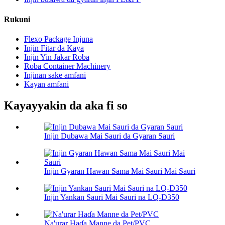
Rukuni
Flexo Package Injuna
Injin Fitar da Kaya
Injin Yin Jakar Roba
Roba Container Machinery
Injinan sake amfani
Kayan amfani
Kayayyakin da aka fi so
Injin Dubawa Mai Sauri da Gyaran Sauri
Injin Gyaran Hawan Sama Mai Sauri Mai Sauri
Injin Yankan Sauri Mai Sauri na LQ-D350
Na'urar Haɗa Manne da Pet/PVC