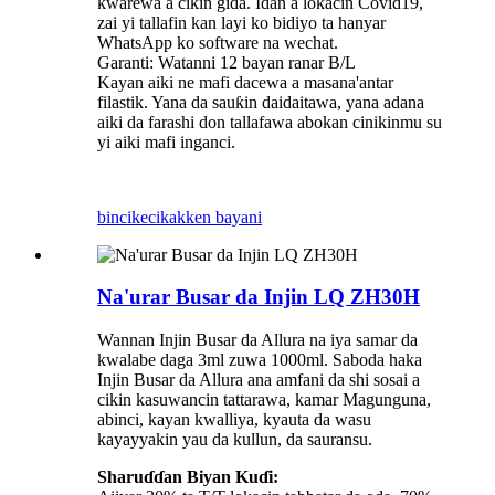
ƙwarewa a cikin gida. Idan a lokacin Covid19,
zai yi tallafin kan layi ko bidiyo ta hanyar
WhatsApp ko software na wechat.
Garanti: Watanni 12 bayan ranar B/L
Kayan aiki ne mafi dacewa a masana'antar
filastik. Yana da sauƙin daidaitawa, yana adana
aiki da farashi don tallafawa abokan cinikinmu su
yi aiki mafi inganci.
bincike
cikakken bayani
Na'urar Busar da Injin LQ ZH30H
Wannan Injin Busar da Allura na iya samar da
kwalabe daga 3ml zuwa 1000ml. Saboda haka
Injin Busar da Allura ana amfani da shi sosai a
cikin kasuwancin tattarawa, kamar Magunguna,
abinci, kayan kwalliya, kyauta da wasu
kayayyakin yau da kullun, da sauransu.
Sharuɗɗan Biyan Kuɗi: