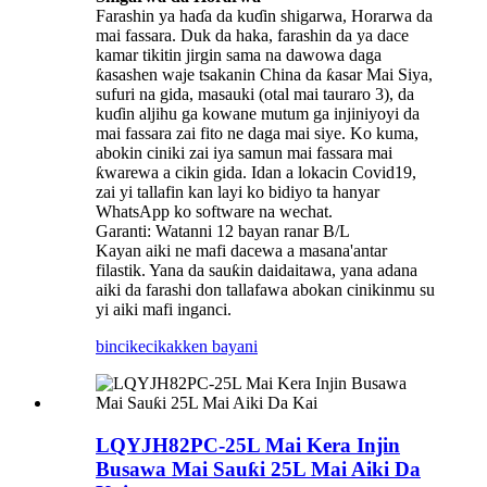
Farashin ya haɗa da kuɗin shigarwa, Horarwa da
mai fassara. Duk da haka, farashin da ya dace
kamar tikitin jirgin sama na dawowa daga
ƙasashen waje tsakanin China da ƙasar Mai Siya,
sufuri na gida, masauki (otal mai tauraro 3), da
kuɗin aljihu ga kowane mutum ga injiniyoyi da
mai fassara zai fito ne daga mai siye. Ko kuma,
abokin ciniki zai iya samun mai fassara mai
ƙwarewa a cikin gida. Idan a lokacin Covid19,
zai yi tallafin kan layi ko bidiyo ta hanyar
WhatsApp ko software na wechat.
Garanti: Watanni 12 bayan ranar B/L
Kayan aiki ne mafi dacewa a masana'antar
filastik. Yana da sauƙin daidaitawa, yana adana
aiki da farashi don tallafawa abokan cinikinmu su
yi aiki mafi inganci.
bincike
cikakken bayani
LQYJH82PC-25L Mai Kera Injin
Busawa Mai Sauƙi 25L Mai Aiki Da